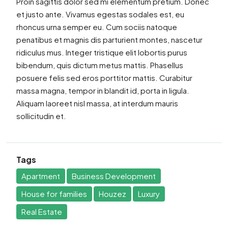
Proin sagittis dolor sed mi elementum pretium. Donec
et justo ante. Vivamus egestas sodales est, eu
rhoncus urna semper eu. Cum sociis natoque
penatibus et magnis dis parturient montes, nascetur
ridiculus mus. Integer tristique elit lobortis purus
bibendum, quis dictum metus mattis. Phasellus
posuere felis sed eros porttitor mattis. Curabitur
massa magna, tempor in blandit id, porta in ligula.
Aliquam laoreet nisl massa, at interdum mauris
sollicitudin et.
Tags
Apartment
Business Development
House for families
Houzez
Luxury
Real Estate